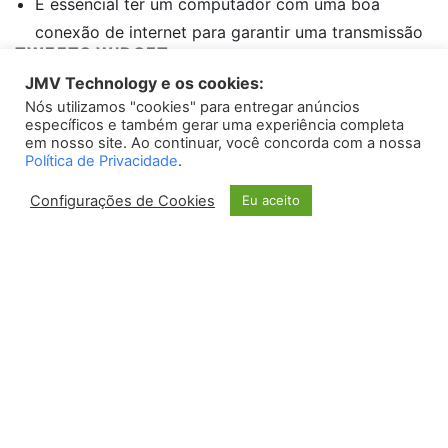
É essencial ter um computador com uma boa
conexão de internet para garantir uma transmissão
TWEETS WIDGET
sem problemas.
JMV Technology e os cookies:
Escolha um software de streaming adequado para
Nós utilizamos "cookies" para entregar anúncios
Please install
oAuth Twitter Feed for Developers
plugin
suas necessidades. Alguns dos mais populares são
específicos e também gerar uma experiência completa
em nosso site. Ao continuar, você concorda com a nossa
o OBS Studio e o Streamlabs OBS.
Política de Privacidade
.
Configure as configurações de áudio e vídeo do
software de streaming de acordo com suas
Configurações de Cookies
Eu aceito
preferências.
3. Interaja com seu público
Uma das vantagens das lives na Twitch é a
interação em tempo real com seus espectadores.
Certifique-se de dedicar um tempo para responder
perguntas, comentários e até mesmo fazer algumas
brincadeiras com seu público.