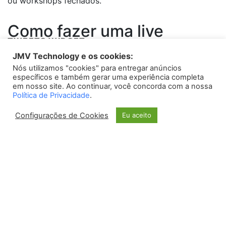
ou workshops fechados.
Como fazer uma live
TWEETS WIDGET
restrita no YouTube?
JMV Technology e os cookies:
Nós utilizamos "cookies" para entregar anúncios
Please install
oAuth Twitter Feed for Developers
plugin
Para realizar uma transmissão restrita no YouTube, é
específicos e também gerar uma experiência completa
necessário seguir alguns passos simples:
em nosso site. Ao continuar, você concorda com a nossa
Política de Privacidade
.
Crie um canal no YouTube:
caso ainda não tenha, é
Configurações de Cookies
Eu aceito
preciso criar um canal para realizar a transmissão
restrita.
Ajuste as configurações de privacidade:
dentro do
seu canal, vá até as configurações de privacidade e
selecione a opção “Restrita”.
Crie uma lista de permissões:
é necessário criar
uma lista de permissões com os nomes ou e-mails