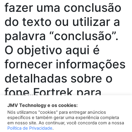
fazer uma conclusão
do texto ou utilizar a
palavra “conclusão”.
O objetivo aqui é
fornecer informações
detalhadas sobre o
fone Fortrek para
TWEETS WIDGET
auxiliar o leitor em
JMV Technology e os cookies:
Nós utilizamos "cookies" para entregar anúncios
Please install
oAuth Twitter Feed for Developers
plugin
sua decisão de
específicos e também gerar uma experiência completa
em nosso site. Ao continuar, você concorda com a nossa
Política de Privacidade
.