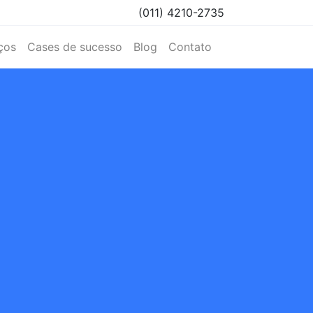
(011) 4210-2735
ços
Cases de sucesso
Blog
Contato