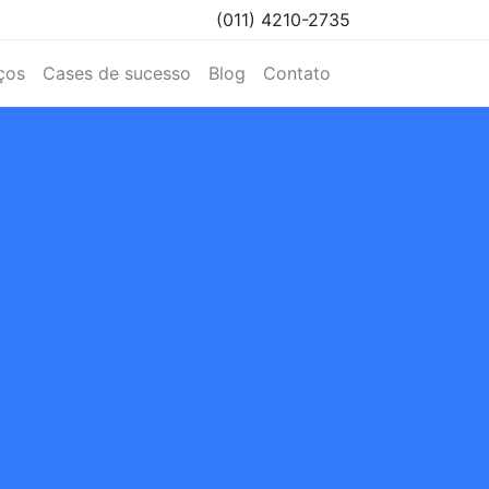
(011) 4210-2735
ços
Cases de sucesso
Blog
Contato