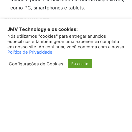
como PC, smartphones e tablets.
TWEETS WIDGET
Controles intuitivos:
JMV Technology e os cookies:
Ele possui controles de fácil acesso, o que permite
Nós utilizamos "cookies" para entregar anúncios
Please install
oAuth Twitter Feed for Developers
plugin
específicos e também gerar uma experiência completa
ajustar o volume do áudio e controlar o microfone
em nosso site. Ao continuar, você concorda com a nossa
Política de Privacidade
.
sem a necessidade de interromper o jogo.
Configurações de Cookies
Eu aceito
Contras
Custo:
O fone PlayStation 4 pode ter um preço mais
elevado em comparação com outros fones de
ouvido disponíveis no mercado.
Compatibilidade limitada: