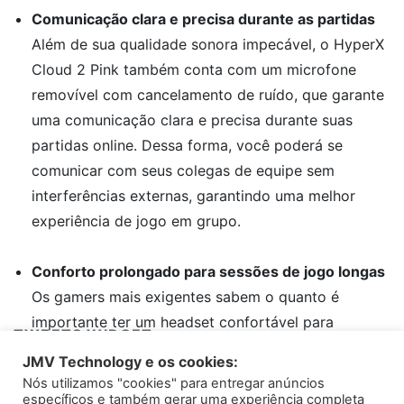
Comunicação clara e precisa durante as partidas
Além de sua qualidade sonora impecável, o HyperX
Cloud 2 Pink também conta com um microfone
removível com cancelamento de ruído, que garante
uma comunicação clara e precisa durante suas
partidas online. Dessa forma, você poderá se
comunicar com seus colegas de equipe sem
interferências externas, garantindo uma melhor
experiência de jogo em grupo.
Conforto prolongado para sessões de jogo longas
Os gamers mais exigentes sabem o quanto é
importante ter um headset confortável para
TWEETS WIDGET
sessões de jogo longas. Com almofadas de espuma
JMV Technology e os cookies:
memory foam revestidas em couro sintético, o
Nós utilizamos "cookies" para entregar anúncios
Please install
oAuth Twitter Feed for Developers
plugin
HyperX Cloud 2 Pink garante o máximo conforto
específicos e também gerar uma experiência completa