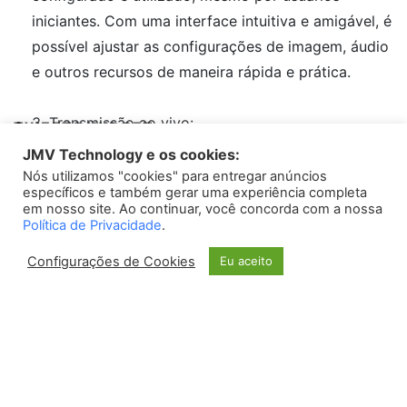
iniciantes. Com uma interface intuitiva e amigável, é
possível ajustar as configurações de imagem, áudio
e outros recursos de maneira rápida e prática.
3. Transmissão ao vivo:
TWEETS WIDGET
O Sparkocam é ideal para aqueles que desejam
JMV Technology e os cookies:
fazer transmissões ao vivo, seja em plataformas de
Nós utilizamos "cookies" para entregar anúncios
Please install
oAuth Twitter Feed for Developers
plugin
específicos e também gerar uma experiência completa
streaming, videoconferências ou até mesmo em
em nosso site. Ao continuar, você concorda com a nossa
redes sociais. Com a capacidade de transmitir
Política de Privacidade
.
vídeos em tempo real, o equipamento proporciona
Configurações de Cookies
Eu aceito
uma experiência profissional e de qualidade para o
público.
Contras:
1. Restrições de compatibilidade: