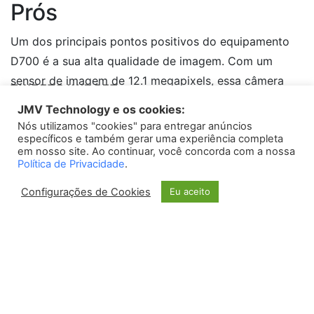
Prós
Um dos principais pontos positivos do equipamento
D700 é a sua alta qualidade de imagem. Com um
sensor de imagem de 12.1 megapixels, essa câmera
TWEETS WIDGET
permite capturar imagens nítidas e com cores
JMV Technology e os cookies:
vibrantes. Além disso, ela possui uma excelente
Nós utilizamos "cookies" para entregar anúncios
Please install
oAuth Twitter Feed for Developers
plugin
capacidade de capturar detalhes, mesmo em
específicos e também gerar uma experiência completa
em nosso site. Ao continuar, você concorda com a nossa
situações de pouca luz.
Política de Privacidade
.
Configurações de Cookies
Eu aceito
Outra vantagem do equipamento D700 é a sua
velocidade de disparo. Com um obturador rápido e
um sistema de auto foco eficiente, essa câmera
permite capturar momentos rápidos com precisão,
sendo ideal para fotografar esportes, eventos ao ar
livre e animais em movimento.