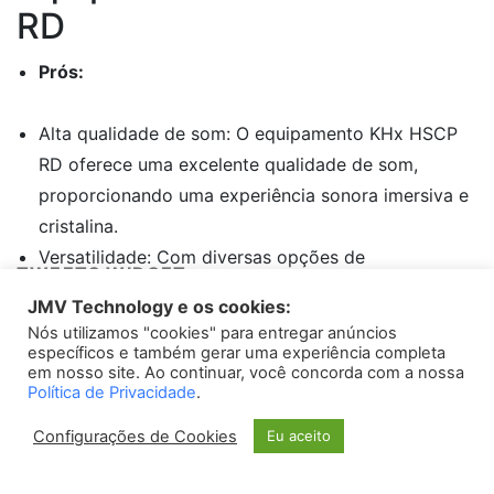
RD
Prós:
Alta qualidade de som: O equipamento KHx HSCP
RD oferece uma excelente qualidade de som,
proporcionando uma experiência sonora imersiva e
cristalina.
Versatilidade: Com diversas opções de
TWEETS WIDGET
configuração e ajustes, o KHx HSCP RD se adapta
JMV Technology e os cookies:
facilmente às necessidades e preferências do
Nós utilizamos "cookies" para entregar anúncios
Please install
oAuth Twitter Feed for Developers
plugin
usuário.
específicos e também gerar uma experiência completa
em nosso site. Ao continuar, você concorda com a nossa
Durabilidade: Fabricado com materiais de alta
Política de Privacidade
.
qualidade, o equipamento apresenta grande
Configurações de Cookies
Eu aceito
resistência e durabilidade, garantindo sua vida útil
prolongada.