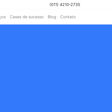
(011) 4210-2735
ços
Cases de sucesso
Blog
Contato