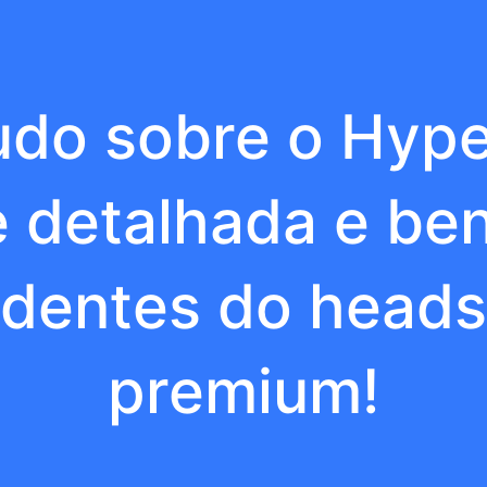
do sobre o Hyper
e detalhada e ben
dentes do head
premium!