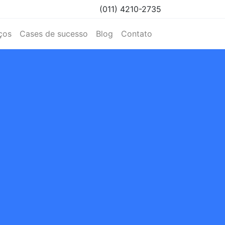
(011) 4210-2735
ços
Cases de sucesso
Blog
Contato