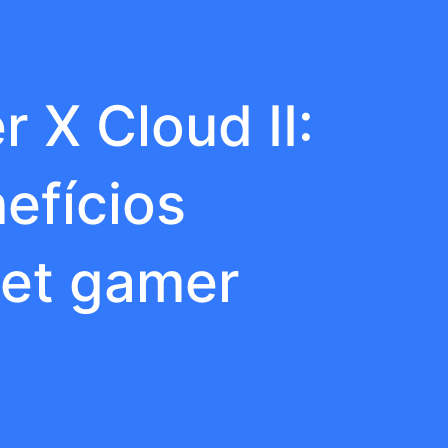
 X Cloud II:
efícios
set gamer