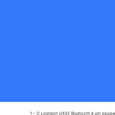
1 – O Logitech G435 Bluetooth é um equip