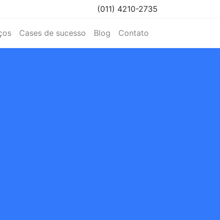
(011) 4210-2735
ços
Cases de sucesso
Blog
Contato