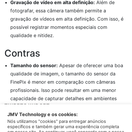
Gravação de vídeo em alta definição:
Além de
fotografar, essa câmera também permite a
gravação de vídeos em alta definição. Com isso, é
possível registrar momentos especiais com
qualidade e nitidez.
Contras
Tamanho do sensor:
Apesar de oferecer uma boa
qualidade de imagem, o tamanho do sensor da
FinePix é menor em comparação com câmeras
profissionais. Isso pode resultar em uma menor
capacidade de capturar detalhes em ambientes
TWEETS WIDGET
com pouca iluminação.
JMV Technology e os cookies:
Peso e tamanho:
Embora seja compacta e fácil de
Nós utilizamos "cookies" para entregar anúncios
Please install
oAuth Twitter Feed for Developers
plugin
transportar, essa câmera possui um peso
específicos e também gerar uma experiência completa
considerável para o seu tamanho. Para aqueles que