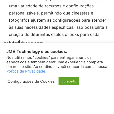
uma variedade de recursos e configurações
personalizáveis, permitindo que cineastas e
fotógrafos ajustem as configurações para atender
às suas necessidades específicas. Isso possibilita a
criação de diferentes estilos e looks para cada
projeto.
TWEETS WIDGET
Preço acessível:
Comparado a outros
JMV Technology e os cookies:
equipamentos de alta qualidade disponíveis no
Nós utilizamos "cookies" para entregar anúncios
Please install
oAuth Twitter Feed for Developers
plugin
específicos e também gerar uma experiência completa
mercado, o Pocket 4k oferece um excelente custo-
em nosso site. Ao continuar, você concorda com a nossa
benefício. Sua eficiência na qualidade de imagem e
Política de Privacidade
.
recursos avançados tornam-no uma opção mais
Configurações de Cookies
Eu aceito
acessível para profissionais e entusiastas de
fotografia e cinema.
Contras do Equipamento