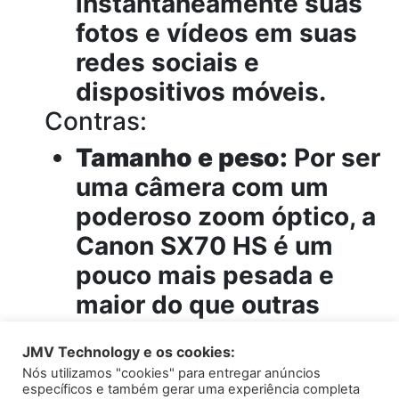
instantaneamente suas
fotos e vídeos em suas
redes sociais e
dispositivos móveis.
Contras:
Tamanho e peso:
Por ser
uma câmera com um
poderoso zoom óptico, a
Canon SX70 HS é um
pouco mais pesada e
maior do que outras
câmeras compactas. Isso
JMV Technology e os cookies:
pode dificultar seu
Nós utilizamos "cookies" para entregar anúncios
transporte em certas
específicos e também gerar uma experiência completa