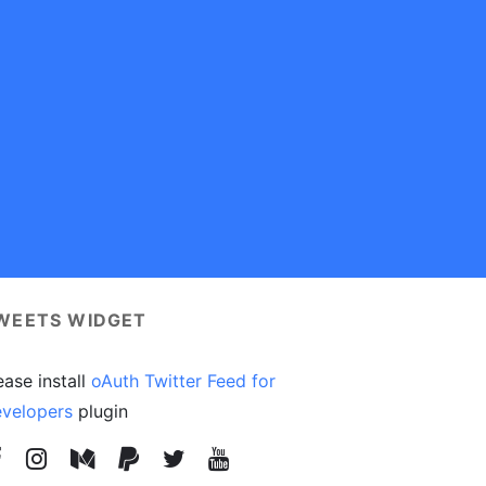
WEETS WIDGET
ease install
oAuth Twitter Feed for
velopers
plugin