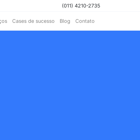
(011) 4210-2735
ços
Cases de sucesso
Blog
Contato