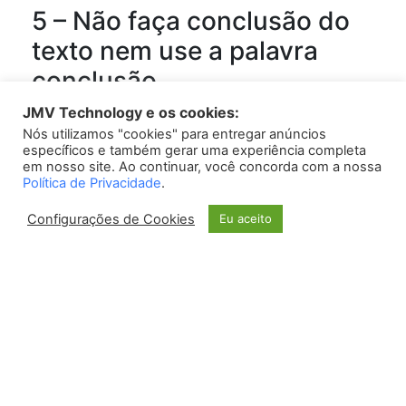
5 – Não faça conclusão do
texto nem use a palavra
conclusão.
JMV Technology e os cookies:
Microfone sem fio duplo:
Nós utilizamos "cookies" para entregar anúncios
específicos e também gerar uma experiência completa
Prós e contras
em nosso site. Ao continuar, você concorda com a nossa
Política de Privacidade
.
Os microfones sem fio duplo são uma excelente
Configurações de Cookies
Eu aceito
opção para diversos tipos de apresentações, tanto
profissionais quanto amadoras. Eles oferecem a
praticidade de poder se movimentar livremente
pelo palco, sem se preocupar com fios, e
proporcionam uma boa qualidade de som. Porém,
assim como qualquer equipamento, eles também
possuem suas vantagens e desvantagens. Veja a