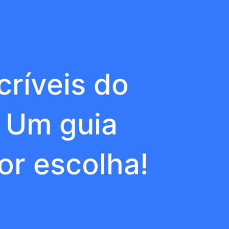
ríveis do
: Um guia
or escolha!