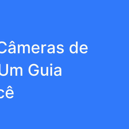
 Câmeras de
 Um Guia
cê