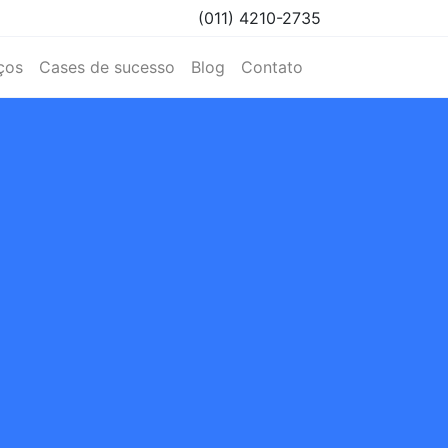
(011) 4210-2735
ços
Cases de sucesso
Blog
Contato