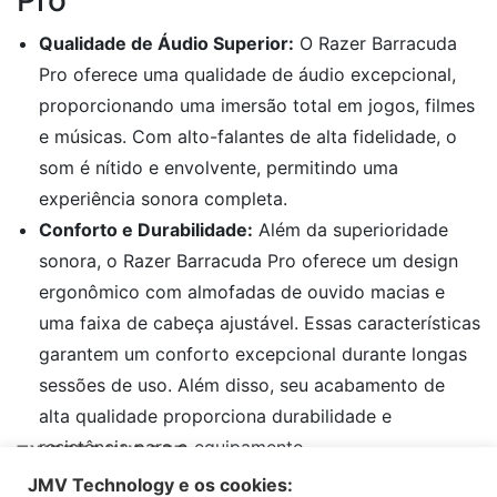
Pro
Qualidade de Áudio Superior:
O Razer Barracuda
Pro oferece uma qualidade de áudio excepcional,
proporcionando uma imersão total em jogos, filmes
e músicas. Com alto-falantes de alta fidelidade, o
som é nítido e envolvente, permitindo uma
experiência sonora completa.
Conforto e Durabilidade:
Além da superioridade
sonora, o Razer Barracuda Pro oferece um design
ergonômico com almofadas de ouvido macias e
uma faixa de cabeça ajustável. Essas características
garantem um conforto excepcional durante longas
sessões de uso. Além disso, seu acabamento de
alta qualidade proporciona durabilidade e
resistência para o equipamento.
TWEETS WIDGET
Tecnologia Avançada:
O Razer Barracuda Pro é
JMV Technology e os cookies: