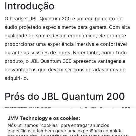
Introdução
O headset JBL Quantum 200 é um equipamento de
áudio projetado especialmente para gamers. Com alta
qualidade de som e design ergonômico, ele promete
proporcionar uma experiência imersiva e confortável
durante as sessões de jogos. No entanto, como todo
produto, o JBL Quantum 200 apresenta vantagens e
desvantagens que devem ser consideradas antes de
adquiri-lo.
Prós do JBL Quantum 200
TWEETS WIDGET
Qualidade de som excepcional: O JBL Quantum 200
oferece um som potente e surround virtual,
JMV Technology e os cookies:
Nós utilizamos "cookies" para entregar anúncios
Please install
permitindo que os gamers ouçam detalhes sutis do
oAuth Twitter Feed for Developers
plugin
específicos e também gerar uma experiência completa
áudio e se sintam no ambiente do jogo.