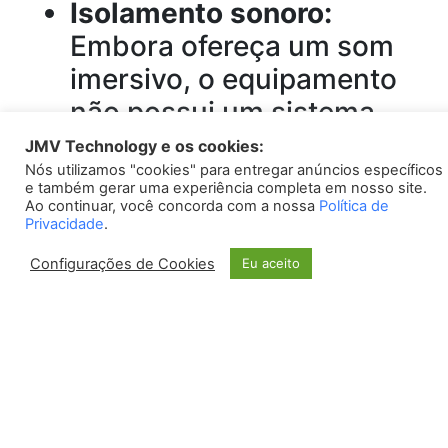
Isolamento sonoro:
Embora ofereça um som
imersivo, o equipamento
não possui um sistema
avançado de isolamento
JMV Technology e os cookies:
Nós utilizamos "cookies" para entregar anúncios específicos
sonoro, permitindo que
e também gerar uma experiência completa em nosso site.
alguns ruídos externos
Ao continuar, você concorda com a nossa
Política de
Privacidade
.
sejam ouvidos durante o
Configurações de Cookies
Eu aceito
jogo.
Casos de sucesso
Caso 1:
O jogador profissional Carlos,
que é bastante exigente em