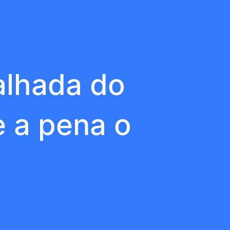
alhada do
e a pena o