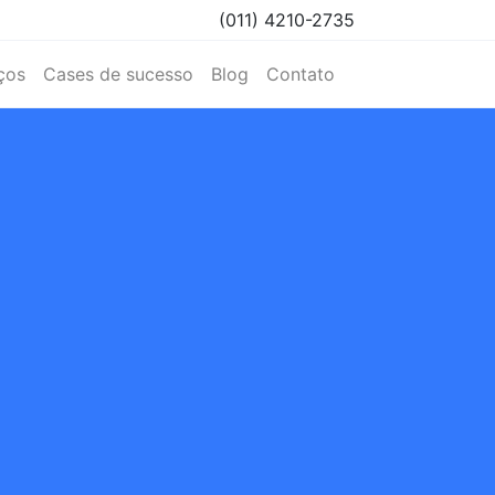
(011) 4210-2735
ços
Cases de sucesso
Blog
Contato