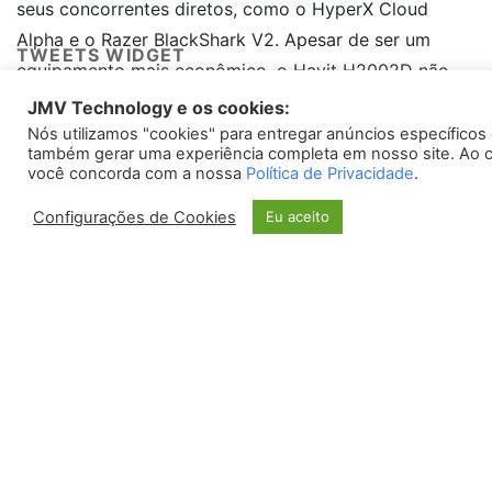
seus concorrentes diretos, como o HyperX Cloud
Alpha e o Razer BlackShark V2. Apesar de ser um
TWEETS WIDGET
equipamento mais econômico, o Havit H2002D não
deixa a desejar na qualidade sonora e demais
JMV Technology e os cookies:
Please install
oAuth Twitter Feed for Developers
plugin
características analisadas, sendo uma excelente opção
Nós utilizamos "cookies" para entregar anúncios específicos
também gerar uma experiência completa em nosso site. Ao c
para quem busca um bom custo-benefício.
você concorda com a nossa
Política de Privacidade
.
Configurações de Cookies
Eu aceito
Em resumo, o Havit H2002D se destaca entre seus
concorrentes pelo seu excelente desempenho em
qualidade de som, conforto, durabilidade e preço.
Com base nas características analisadas, podemos
concluir que o Havit H2002D é uma excelente opção
para quem busca um equipamento de áudio de alta
qualidade, seja para uso profissional ou pessoal.
Referências: