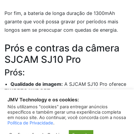
Por fim, a bateria de longa duração de 1300mAh
garante que você possa gravar por períodos mais
longos sem se preocupar com quedas de energia.
Prós e contras da câmera
SJCAM SJ10 Pro
Prós:
Qualidade de imagem:
A SJCAM SJ10 Pro oferece
TWEETS WIDGET
uma qualidade de imagem excepcional, com
JMV Technology e os cookies:
resolução ultra HD 4K. Isso possibilita capturar
Nós utilizamos "cookies" para entregar anúncios
Please install
oAuth Twitter Feed for Developers
plugin
vídeos e fotos com riqueza de detalhes,
específicos e também gerar uma experiência completa
proporcionando uma experiência de visualização
em nosso site. Ao continuar, você concorda com a nossa
Política de Privacidade
.
imersiva.