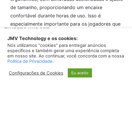
de tamanho, proporcionando um encaixe
confortável durante horas de uso. Isso é
especialmente importante para os jogadores que
TWEETS WIDGET
passam longos períodos imersos em suas partidas.
JMV Technology e os cookies:
Micofone integrado:
O Kotion Each G9000 possui
Nós utilizamos "cookies" para entregar anúncios
Please install
oAuth Twitter Feed for Developers
plugin
um microfone retrátil e flexível, permitindo uma
específicos e também gerar uma experiência completa
em nosso site. Ao continuar, você concorda com a nossa
comunicação clara e nítida com outros jogadores
Política de Privacidade
.
durante partidas online. Sua qualidade de captação
Configurações de Cookies
de áudio é muito elogiada pela comunidade de
Eu aceito
jogadores.
Compatibilidade:
O equipamento é compatível com
diversos dispositivos, como PC, Mac, PlayStation 4
e Xbox One, ampliando sua versatilidade e
possibilidades de uso.