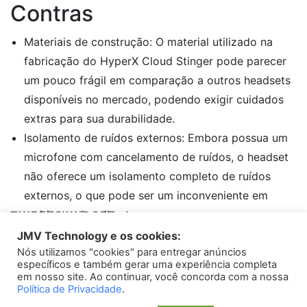
Contras
Materiais de construção: O material utilizado na
fabricação do HyperX Cloud Stinger pode parecer
um pouco frágil em comparação a outros headsets
disponíveis no mercado, podendo exigir cuidados
extras para sua durabilidade.
Isolamento de ruídos externos: Embora possua um
microfone com cancelamento de ruídos, o headset
não oferece um isolamento completo de ruídos
externos, o que pode ser um inconveniente em
ambientes barulhentos.
TWEETS WIDGET
JMV Technology e os cookies:
Casos de Sucesso
Nós utilizamos "cookies" para entregar anúncios
Please install
oAuth Twitter Feed for Developers
plugin
específicos e também gerar uma experiência completa
em nosso site. Ao continuar, você concorda com a nossa
O HyperX Cloud Stinger tem sido amplamente
Política de Privacidade
.
elogiado por sua qualidade de som, conforto e custo-