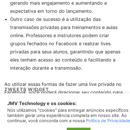
gerando mais engajamento e aumentando a
expectativa em torno do lançamento.
Outro caso de sucesso é a utilização das
transmissões privadas para treinamentos e aulas
online. Professores e instrutores podem criar
grupos fechados no Facebook e realizar lives
privadas para seus alunos, garantindo que apenas
eles tenham acesso ao conteúdo e facilitando a
interação durante a transmissão.
Ao utilizar essas formas de fazer uma live privada no
TWEETS WIDGET
Facebook, você poderá direcionar seu conteúdo para
o público desejado e garantir a privacidade das
JMV Technology e os cookies:
Please install
oAuth Twitter Feed for Developers
plugin
informações compartilhadas. Experimente as
Nós utilizamos "cookies" para entregar anúncios específicos
também gerar uma experiência completa em nosso site. Ao
diferentes opções e descubra qual funciona melhor
continuar, você concorda com a nossa
Política de Privacidad
para você!