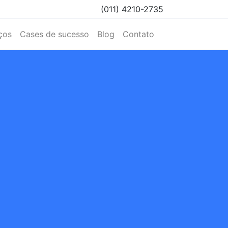
(011) 4210-2735
ços
Cases de sucesso
Blog
Contato