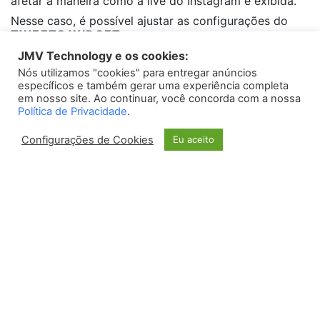
afetar a maneira como a live do Instagram é exibida.
Nesse caso, é possível ajustar as configurações do
TWEETS WIDGET
celular para que a transmissão seja realizada no
JMV Technology e os cookies:
formato paisagem, ou seja, deitada.
Nós utilizamos "cookies" para entregar anúncios
Please install
oAuth Twitter Feed for Developers
plugin
específicos e também gerar uma experiência completa
em nosso site. Ao continuar, você concorda com a nossa
5. Aprenda com casos de sucesso:
Política de Privacidade
.
Configurações de Cookies
Vários ícones das redes sociais já fizeram
Eu aceito
transmissões ao vivo no Instagram utilizando o celular
deitado. Personalidades como Jout Jout, Felipe Neto e
Whindersson Nunes são exemplos de influenciadores
que utilizam essa forma de transmissão para interagir
com seus seguidores e compartilhar conteúdo de
valor.
6. Conclusão: