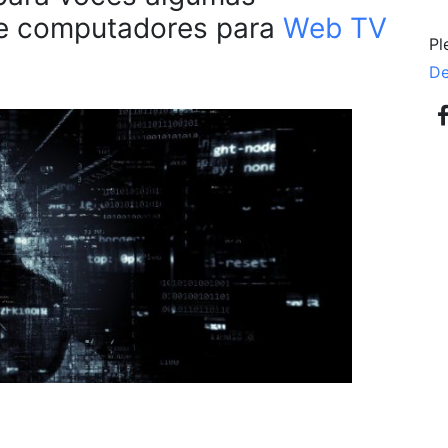
de
computadores para
Web TV
Pl
De