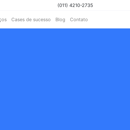
(011) 4210-2735
ços
Cases de sucesso
Blog
Contato