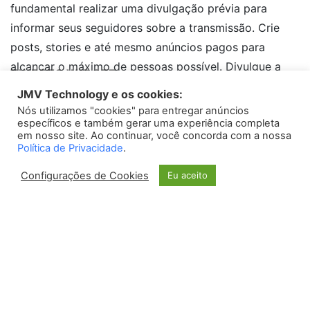
fundamental realizar uma divulgação prévia para
informar seus seguidores sobre a transmissão. Crie
posts, stories e até mesmo anúncios pagos para
alcançar o máximo de pessoas possível. Divulgue a
TWEETS WIDGET
data, horário, assunto e promova a expectativa da sua
JMV Technology e os cookies:
live, despertando o interesse dos seus seguidores em
Nós utilizamos "cookies" para entregar anúncios
Please install
oAuth Twitter Feed for Developers
plugin
específicos e também gerar uma experiência completa
participar.
em nosso site. Ao continuar, você concorda com a nossa
Política de Privacidade
.
5. Interaja com seu público
Configurações de Cookies
Eu aceito
Uma das vantagens das lives no Instagram é a
possibilidade de interação direta com os
espectadores. Durante a transmissão, aproveite para
responder perguntas, ler comentários e incentivar a
participação do seu público. Essa interação cria um
senso de pertencimento e engajamento, tornando sua
live ainda mais atrativa e relevante.