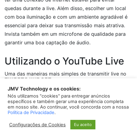
quedas durante a live. Além disso, escolher um local
com boa iluminação e com um ambiente agradável é
essencial para deixar sua transmissão mais atrativa.
Invista também em um microfone de qualidade para
garantir uma boa captação de áudio.
Utilizando o YouTube Live
Uma das maneiras mais simples de transmitir live no
TWEETS WIDGET
YouTube pelo celular é utilizando a própria plataforma
JMV Technology e os cookies:
do YouTube. Para isso, você precisará ter um canal
Nós utilizamos "cookies" para entregar anúncios
Please install
oAuth Twitter Feed for Developers
plugin
ativo no YouTube e seguir alguns passos simples.
específicos e também gerar uma experiência completa
em nosso site. Ao continuar, você concorda com a nossa
Acesse o aplicativo do YouTube em seu celular, clique
Política de Privacidade
.
no ícone de câmera localizado na parte superior
Configurações de Cookies
direita da tela e escolha a opção “Transmitir ao vivo”.
Eu aceito
Siga as instruções e pronto! Você estará ao vivo em