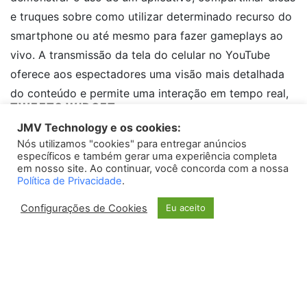
e truques sobre como utilizar determinado recurso do
smartphone ou até mesmo para fazer gameplays ao
vivo. A transmissão da tela do celular no YouTube
oferece aos espectadores uma visão mais detalhada
do conteúdo e permite uma interação em tempo real,
TWEETS WIDGET
criando uma experiência mais imersiva para o público.
JMV Technology e os cookies:
Nós utilizamos "cookies" para entregar anúncios
Please install
oAuth Twitter Feed for Developers
plugin
Como transmitir a tela do
específicos e também gerar uma experiência completa
em nosso site. Ao continuar, você concorda com a nossa
celular no YouTube?
Política de Privacidade
.
Existem diferentes maneiras de transmitir a tela do
Configurações de Cookies
Eu aceito
celular no YouTube. Uma opção é utilizar aplicativos
específicos que permitem a transmissão ao vivo
diretamente para a plataforma. Alguns exemplos
populares são o Streamlabs OBS, o AirServer e o
Mobizen. Esses aplicativos oferecem recursos