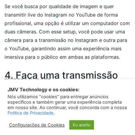
Se você busca por qualidade de imagem e quer
transmitir live do Instagram no YouTube de forma
profissional, uma opção é utilizar um computador com
duas câmeras. Com esse setup, você pode usar uma
câmera para a transmissão no Instagram e outra para
o YouTube, garantindo assim uma experiência mais
imersiva para o público em ambas as plataformas.
4. Faça uma transmissão
TWEETS WIDGET
programada
JMV Technology e os cookies:
Nós utilizamos "cookies" para entregar anúncios
Please install
oAuth Twitter Feed for Developers
plugin
Uma estratégia que pode ser muito eficaz para
específicos e também gerar uma experiência completa
aumentar a audiência de suas transmissões ao vivo é
em nosso site. Ao continuar, você concorda com a nossa
Política de Privacidade
.
fazer uma transmissão programada. Isso significa que
você irá divulgar com antecedência a data, horário e
Configurações de Cookies
Eu aceito
assunto da sua live, criando expectativa e