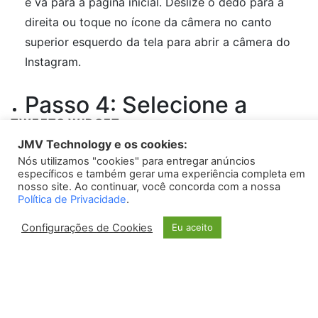
e vá para a página inicial. Deslize o dedo para a
direita ou toque no ícone da câmera no canto
superior esquerdo da tela para abrir a câmera do
Instagram.
Passo 4: Selecione a
TWEETS WIDGET
opção “Ao Vivo”
JMV Technology e os cookies:
No canto inferior da tela da câmera, você verá
Nós utilizamos "cookies" para entregar anúncios
Please install
oAuth Twitter Feed for Developers
plugin
específicos e também gerar uma experiência completa em
algumas opções, como “História” e “Ao Vivo”. Toque
nosso site. Ao continuar, você concorda com a nossa
Política de Privacidade
.
na opção “Ao Vivo” para iniciar a transmissão ao
vivo.
Configurações de Cookies
Eu aceito
Passo 5: Interaja com
seus seguidores