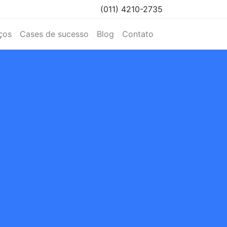
(011) 4210-2735
ços
Cases de sucesso
Blog
Contato