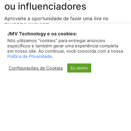
ou influenciadores
Aproveite a oportunidade de fazer uma live no
TWEETS WIDGET
Instagram ao vivo para convidar especialistas ou
JMV Technology e os cookies:
influenciadores que tenham afinidade com o tema
Nós utilizamos "cookies" para entregar anúncios
Please install
oAuth Twitter Feed for Developers
plugin
abordado. Além de trazerem conhecimento e
específicos e também gerar uma experiência completa
credibilidade à transmissão, eles também podem
em nosso site. Ao continuar, você concorda com a nossa
Política de Privacidade
.
compartilhar suas experiências e proporcionar insights
valiosos para os espectadores.
Configurações de Cookies
Eu aceito
4. Divulgar a live
antecipadamente
Para garantir uma boa audiência em sua live no
Instagram ao vivo, é essencial divulgar a transmissão
com antecedência. Utilize suas outras redes sociais,