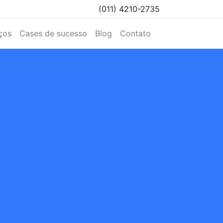
(011) 4210-2735
ços
Cases de sucesso
Blog
Contato