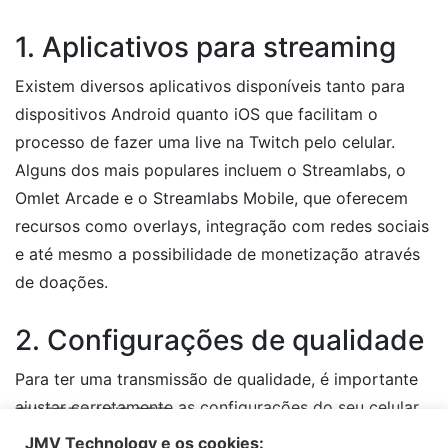
1. Aplicativos para streaming
Existem diversos aplicativos disponíveis tanto para
dispositivos Android quanto iOS que facilitam o
processo de fazer uma live na Twitch pelo celular.
Alguns dos mais populares incluem o Streamlabs, o
Omlet Arcade e o Streamlabs Mobile, que oferecem
recursos como overlays, integração com redes sociais
e até mesmo a possibilidade de monetização através
de doações.
2. Configurações de qualidade
Para ter uma transmissão de qualidade, é importante
ajustar corretamente as configurações do seu celular.
TWEETS WIDGET
Certifique-se de estar utilizando uma conexão estável
JMV Technology e os cookies: