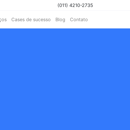
(011) 4210-2735
ços
Cases de sucesso
Blog
Contato