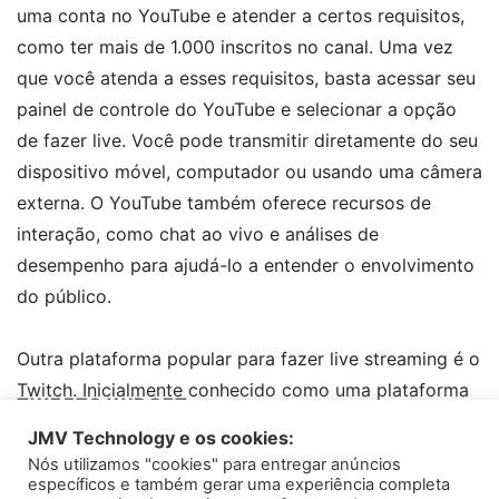
uma conta no YouTube e atender a certos requisitos,
como ter mais de 1.000 inscritos no canal. Uma vez
que você atenda a esses requisitos, basta acessar seu
painel de controle do YouTube e selecionar a opção
de fazer live. Você pode transmitir diretamente do seu
dispositivo móvel, computador ou usando uma câmera
externa. O YouTube também oferece recursos de
interação, como chat ao vivo e análises de
desempenho para ajudá-lo a entender o envolvimento
do público.
Outra plataforma popular para fazer live streaming é o
Twitch. Inicialmente conhecido como uma plataforma
TWEETS WIDGET
voltada para gamers, o Twitch expandiu-se para incluir
JMV Technology e os cookies:
todo tipo de conteúdo ao vivo. Se você tem interesse
Nós utilizamos "cookies" para entregar anúncios
Please install
oAuth Twitter Feed for Developers
plugin
em compartilhar suas habilidades em jogos, música,
específicos e também gerar uma experiência completa