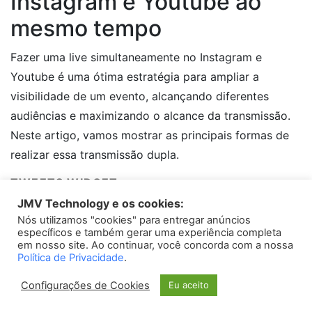
Instagram e Youtube ao
mesmo tempo
Fazer uma live simultaneamente no Instagram e
Youtube é uma ótima estratégia para ampliar a
visibilidade de um evento, alcançando diferentes
audiências e maximizando o alcance da transmissão.
Neste artigo, vamos mostrar as principais formas de
realizar essa transmissão dupla.
TWEETS WIDGET
1. Utilizando plataformas de
JMV Technology e os cookies:
streaming
Nós utilizamos "cookies" para entregar anúncios
Please install
oAuth Twitter Feed for Developers
plugin
específicos e também gerar uma experiência completa
Existem diversas plataformas de streaming que
em nosso site. Ao continuar, você concorda com a nossa
Política de Privacidade
.
permitem fazer uma live no Instagram e Youtube ao
mesmo tempo. Essas plataformas, como o Restream e
Configurações de Cookies
Eu aceito
o StreamYard, permitem integrar as duas redes sociais