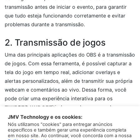
transmissão antes de iniciar o evento, para garantir
que tudo esteja funcionando corretamente e evitar
problemas durante a transmissão.
2. Transmissão de jogos
Uma das principais aplicações do OBS é a transmissão
de jogos. Com essa ferramenta, é possível capturar a
tela do jogo em tempo real, adicionar overlays e
alertas personalizados, além de transmitir sua própria
webcam e comentários ao vivo. Dessa forma, você
pode criar uma experiência interativa para os
espectadores, permitindo que eles acompanhem suas
TWEETS WIDGET
jogadas e interajam com você durante a transmissão.
JMV Technology e os cookies:
Nós utilizamos "cookies" para entregar anúncios
Please install
oAuth Twitter Feed for Developers
plugin
específicos e também gerar uma experiência completa
3. Transmissão de eventos ao
em nosso site. Ao continuar, você concorda com a nossa