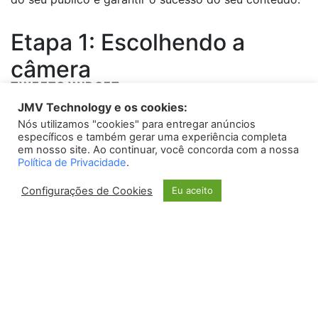
Etapa 1: Escolhendo a
câmera
TWEETS WIDGET
Para fazer uma live com câmera profissional, é
JMV Technology e os cookies:
essencial escolher um equipamento de qualidade.
Nós utilizamos "cookies" para entregar anúncios
Please install
oAuth Twitter Feed for Developers
plugin
específicos e também gerar uma experiência completa
Existem diversas opções no mercado, como as
em nosso site. Ao continuar, você concorda com a nossa
câmeras DSLR ou mirrorless, que oferecem alta
Política de Privacidade
.
resolução e recursos avançados. É importante
Configurações de Cookies
Eu aceito
pesquisar e comparar as especificações técnicas de
cada modelo, levando em consideração a resolução,
qualidade de imagem e capacidade de transmissão ao
vivo.
Etapa 2: Conexão com a