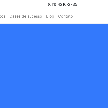
(011) 4210-2735
ços
Cases de sucesso
Blog
Contato