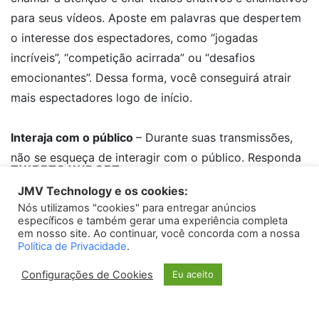
para seus vídeos. Aposte em palavras que despertem
o interesse dos espectadores, como “jogadas
incríveis”, “competição acirrada” ou “desafios
emocionantes”. Dessa forma, você conseguirá atrair
mais espectadores logo de início.
Interaja com o público
– Durante suas transmissões,
não se esqueça de interagir com o público. Responda
TWEETS WIDGET
aos comentários e perguntas dos espectadores, faça
JMV Technology e os cookies:
brincadeiras e crie uma atmosfera descontraída. Dessa
Nós utilizamos "cookies" para entregar anúncios
Please install
oAuth Twitter Feed for Developers
plugin
forma, você estabelecerá uma conexão mais pessoal e
específicos e também gerar uma experiência completa
em nosso site. Ao continuar, você concorda com a nossa
atrairá ainda mais espectadores fiéis.
Política de Privacidade
.
Configurações de Cookies
Eu aceito
Mostre suas habilidades
– Na plataforma do Kwai, a
competição é acirrada. Para se destacar entre os
jogadores, mostre suas melhores habilidades durante