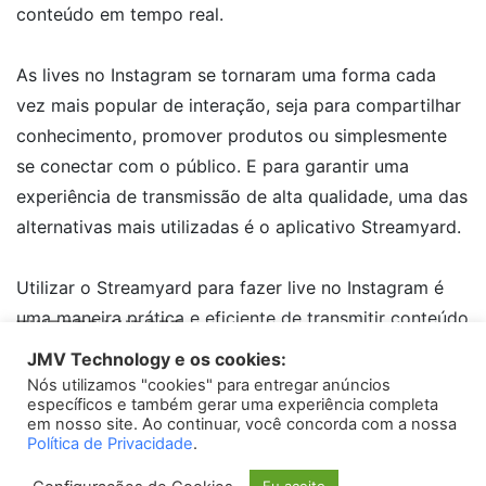
conteúdo em tempo real.
As lives no Instagram se tornaram uma forma cada
vez mais popular de interação, seja para compartilhar
conhecimento, promover produtos ou simplesmente
se conectar com o público. E para garantir uma
experiência de transmissão de alta qualidade, uma das
alternativas mais utilizadas é o aplicativo Streamyard.
Utilizar o Streamyard para fazer live no Instagram é
uma maneira prática e eficiente de transmitir conteúdo
TWEETS WIDGET
ao vivo. Com essa ferramenta, é possível agregar
JMV Technology e os cookies:
diversos recursos, como a capacidade de inserir
Nós utilizamos "cookies" para entregar anúncios
Please install
oAuth Twitter Feed for Developers
plugin
específicos e também gerar uma experiência completa
logotipos, telas compartilhadas e até mesmo
em nosso site. Ao continuar, você concorda com a nossa
convidados remotos. As possibilidades são infinitas
Política de Privacidade
.
para engajar e impressionar seu público.