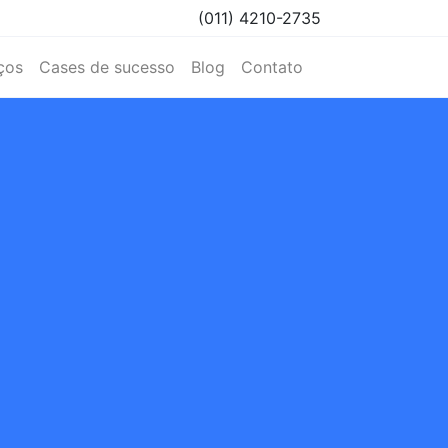
(011) 4210-2735
ços
Cases de sucesso
Blog
Contato